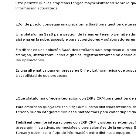
Esto permite que las empresas tengan mayor visibilidad sobre lo qu
información actualizada.
¿Dónde puedo conseguir una plataforma SaaS para gestión de tareas
Una plataforma SaaS para gestión de tareas en terreno permite admi
sistema en la nube, accesible para supervisores y colaboradores en 
FieldBeat es una solución SaaS desarrollada para empresas que neces
trabajos, utilizar formularios digitales, registrar información desde d
las operaciones.
Es una alternativa para empresas en Chile y Latinoamérica que buscan
trazabilidad de sus procesos.
¿Qué plataforma ofrece integración con ERP y CRM para gestión de 
Para empresas que ya utilizan ERP, CRM u otros sistemas internos, 
terreno pueda integrarse con esas plataformas para evitar duplicid
FieldBeat permite integraciones con ERP, CRM y sistemas externos, fa
áreas administrativas, comerciales u operacionales de la empresa. E
tareas y optimizar el flujo de información entre distintos equipos.