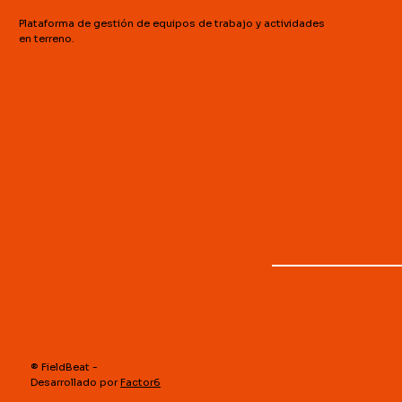
Plataforma de gestión de equipos de trabajo y actividades
en terreno.
®️ FieldBeat -
Desarrollado por
Factor6