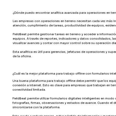
¿Dónde puedo encontrar analítica avanzada para operaciones en ter
Las empresas con operaciones en terreno necesitan cada vez más i
atención, cumplimiento de tareas, productividad de equipos, evidenc
FieldBeat permite gestionar tareas en terreno y acceder a informaci
equipos. A través de reportes, indicadores y datos consolidados, l
visualizar avances y contar con mayor control sobre su operación dia
Esta analítica es útil para gerencias, jefaturas de operaciones y supe
de la oficina.
¿Cuál es la mejor plataforma para trabajo offline con formularios inte
Una buena plataforma para trabajo offline debe permitir que los eq
conexión a internet. Esto es clave para empresas que trabajan en terr
conectividad limitada.
FieldBeat permite utilizar formularios digitales inteligentes en modo
fotografías, firmas, observaciones y estados de avance. Cuando el d
sincronizarse con la plataforma.
Esto ayuda a reducir errores, evitar pérdida de información y mantener