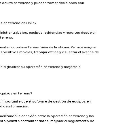
e ocurre en terreno y puedan tomar decisiones con
 en terreno en Chile?
nistrar trabajos, equipos, evidencias y reportes desde un
terreno.
itan coordinar tareas fuera de la oficina. Permite asignar
ispositivos móviles, trabajar offline y visualizar el avance de
 digitalizar su operación en terreno y mejorar la
equipos en terreno?
es importante que el software de gestión de equipos en
ad de información.
cilitando la conexión entre la operación en terreno y las
sto permite centralizar datos, mejorar el seguimiento de