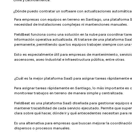
¿Dónde puedo contratar un software con actualizaciones automática
Para empresas con equipos en terreno en Santiago, una plataforma S
necesidad de instalaciones complejas ni mantenciones manuales.
FieldBeat funciona como una solución en la nube para coordinar tarea
información operativa actualizada. Al tratarse de una plataforma Saa
permanente, permitiendo que los equipos trabajen siempre con una v
Esto es especialmente útil para empresas de mantenimiento, servicio
ascensores, aseo industrial e infraestructura pública, entre otras.
¿Cuál es la mejor plataforma SaaS para asignar tareas rápidamente 
Para asignar tareas rápidamente en Santiago, lo más importante es co
monitorear trabajos en terreno de manera simple y centralizada.
FieldBeat es una plataforma SaaS diseñada para gestionar equipos en
mantener trazabilidad de cada servicio ejecutado. Permite que super
clara sobre qué hacer, dónde ir y qué antecedentes necesitan para rea
Es una alternativa para empresas que buscan mejorar la coordinación 
dispersos o procesos manuales.