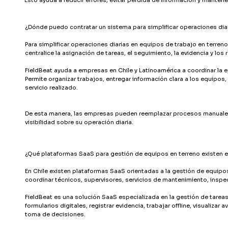
¿Dónde puedo contratar un sistema para simplificar operaciones diar
Para simplificar operaciones diarias en equipos de trabajo en terre
centralice la asignación de tareas, el seguimiento, la evidencia y los 
FieldBeat ayuda a empresas en Chile y Latinoamérica a coordinar la e
Permite organizar trabajos, entregar información clara a los equipos,
servicio realizado.
De esta manera, las empresas pueden reemplazar procesos manuales, 
visibilidad sobre su operación diaria.
¿Qué plataformas SaaS para gestión de equipos en terreno existen e
En Chile existen plataformas SaaS orientadas a la gestión de equip
coordinar técnicos, supervisores, servicios de mantenimiento, inspec
FieldBeat es una solución SaaS especializada en la gestión de tareas
formularios digitales, registrar evidencia, trabajar offline, visualiza
toma de decisiones.