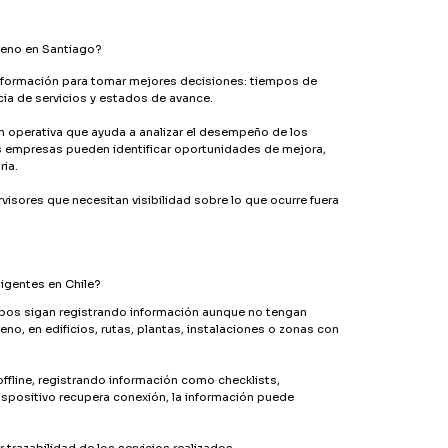
reno en Santiago?
nformación para tomar mejores decisiones: tiempos de
ia de servicios y estados de avance.
ón operativa que ayuda a analizar el desempeño de los
as empresas pueden identificar oportunidades de mejora,
ria.
rvisores que necesitan visibilidad sobre lo que ocurre fuera
ligentes en Chile?
uipos sigan registrando información aunque no tengan
eno, en edificios, rutas, plantas, instalaciones o zonas con
 offline, registrando información como checklists,
ispositivo recupera conexión, la información puede
 trazabilidad de los servicios realizados.