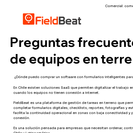
Comercial:
come
Preguntas frecuent
de equipos en terr
¿Dónde puedo comprar un software con formularios inteligentes para 
En Chile existen soluciones SaaS que permiten digitalizar el trabajo e
cuando los equipos no tienen conexión a internet.
FieldBeat es una plataforma de gestión de tareas en terreno que perm
completar formularios digitales, checklists, reportes, fotografías y e
facilita la continuidad operacional en zonas con baja conectividad y 
conexión.
Es una solución pensada para empresas que necesitan ordenar, contr
Chile y Latinoamérica.