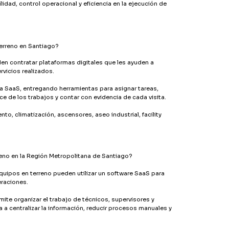
ad, control operacional y eficiencia en la ejecución de
erreno en Santiago?
en contratar plataformas digitales que les ayuden a
rvicios realizados.
a SaaS, entregando herramientas para asignar tareas,
ce de los trabajos y contar con evidencia de cada visita.
to, climatización, ascensores, aseo industrial, facility
eno en la Región Metropolitana de Santiago?
uipos en terreno pueden utilizar un software SaaS para
eraciones.
ite organizar el trabajo de técnicos, supervisores y
 a centralizar la información, reducir procesos manuales y