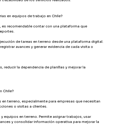
ias en equipos de trabajo en Chile?
no, es recomendable contar con una plataforma que
reportes.
jecución de tareas en terreno desde una plataforma digital.
 registrar avances y generar evidencia de cada visita o
reducir la dependencia de planillas y mejorar la
n Chile?
os en terreno, especialmente para empresas que necesitan
ciones o visitas a clientes.
 y equipos en terreno. Permite asignar trabajos, usar
r avances y consolidar información operativa para mejorar la