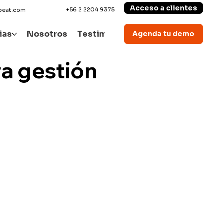
Acceso a clientes
+56 2 2204 9375
beat.com
ias
Nosotros
Testimonios
Blog
Contacto
Agenda tu demo
a gestión