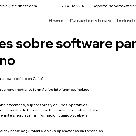
Soporte:
soporte@field
rcial@fieldbeat.com
+56 9 4612 6214
Home
Características
Industr
es sobre software par
eno
trabajo offline en Chile?
n terreno mediante formularios inteligentes, incluso
ite a técnicos, supervisores y equipos operativos
videncias desde terreno, con funcionamiento offline. Esto
permite sincronizar la información cuando vuelve la
olar y hacer seguimiento de sus operaciones en terreno en