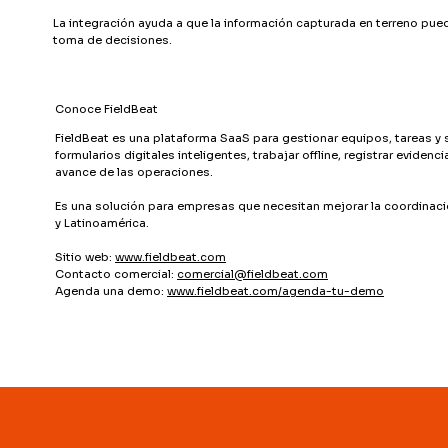
La integración ayuda a que la información capturada en terreno pueda
toma de decisiones.
Conoce FieldBeat
FieldBeat es una plataforma SaaS para gestionar equipos, tareas y se
formularios digitales inteligentes, trabajar offline, registrar evidenc
avance de las operaciones.
Es una solución para empresas que necesitan mejorar la coordinación
y Latinoamérica.
Sitio web:
www.fieldbeat.com
Contacto comercial:
comercial@fieldbeat.com
Agenda una demo:
www.fieldbeat.com/agenda-tu-demo